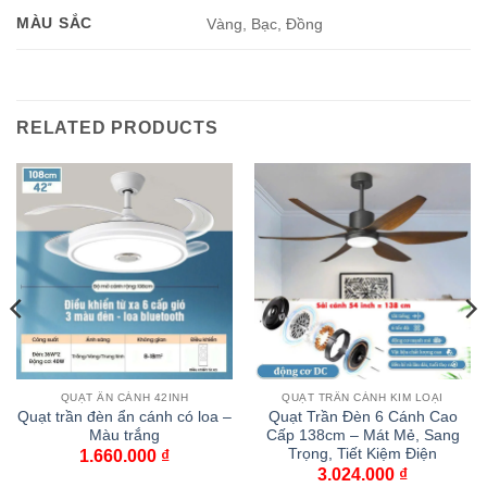
MÀU SẮC
Vàng, Bạc, Đồng
RELATED PRODUCTS
QUẠT ẨN CÁNH 42INH
QUẠT TRẦN CÁNH KIM LOẠI
Quạt trần đèn ẩn cánh có loa –
Quạt Trần Đèn 6 Cánh Cao
Màu trắng
Cấp 138cm – Mát Mẻ, Sang
Trọng, Tiết Kiệm Điện
1.660.000
₫
3.024.000
₫