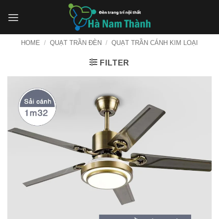
Bỏ
qua
nội
dung
HOME
/
QUẠT TRẦN ĐÈN
/
QUẠT TRẦN CÁNH KIM LOẠI
FILTER