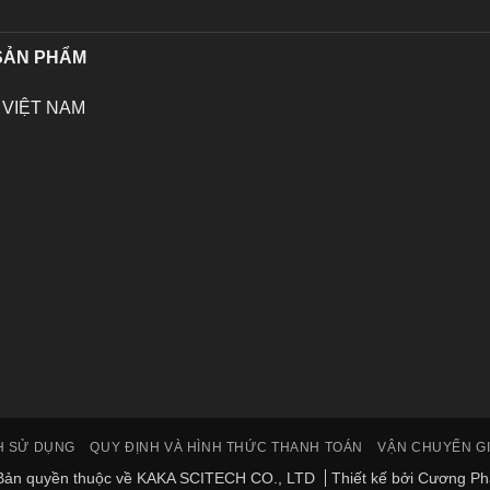
 SẢN PHẨM
 VIỆT NAM
H SỬ DỤNG
QUY ĐỊNH VÀ HÌNH THỨC THANH TOÁN
VẬN CHUYỂN G
Bản quyền thuộc về KAKA SCITECH CO., LTD
Thiết kế bởi
Cương P