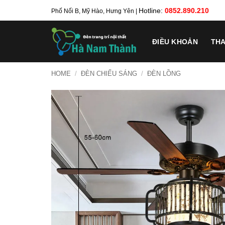
Bỏ
Hotline:
0852.890.210
Phố Nối B, Mỹ Hào, Hưng Yên |
qua
nội
ĐIỀU KHOẢN
TH
dung
HOME
/
ĐÈN CHIẾU SÁNG
/
ĐÈN LỒNG