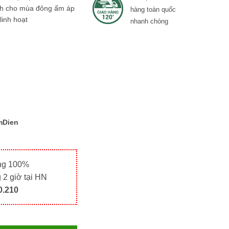
h cho mùa đông ấm áp
hàng toàn quốc
linh hoạt
nhanh chóng
mDien
ãng 100%
 2 giờ tại HN
0.210
 Trang Trí Cao Cấp – Tỏa Sáng Không Gian Sống quantity