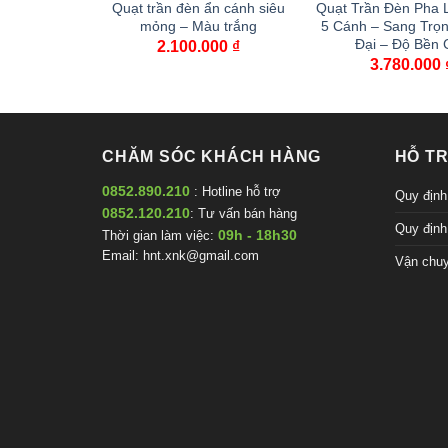
2 vòng trang
Quạt trần đèn ẩn cánh siêu
Quạt Trần Đèn Pha 
, kiểu phòng
mỏng – Màu trắng
5 Cánh – Sang Trọn
trọng
Đại – Độ Bền 
2.100.000
₫
Price
3.980.000
₫
3.780.000
range:
1.880.000 ₫
through
3.980.000 ₫
CHĂM SÓC KHÁCH HÀNG
HỖ T
0852.890.210
: Hotline hỗ trợ
Quy định
0852.120.210
: Tư vấn bán hàng
Quy định
09h - 18h30
Thời gian làm việc:
Email:
hnt.xnk@gmail.com
Vận chuy