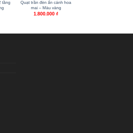
2 tầng
Quạt trần đèn ẩn cánh hoa
ng
mai – Màu vàng
1.800.000
₫