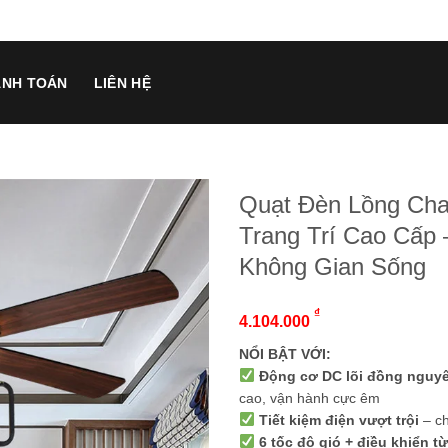
ANH TOÁN
LIÊN HỆ
Quạt Đèn Lồng Cha
Trang Trí Cao Cấp
Không Gian Sống
₫
4.104.000
NỔI BẬT VỚI:
Động cơ DC lõi đồng nguy
cao, vận hành cực êm
Tiết kiệm điện vượt trội
– ch
6 tốc độ gió + điều khiển từ