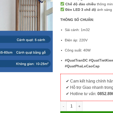
Chế độ đảo chiều
thông min
Đèn LED 3 chế độ
ánh sáng 
THÔNG SỐ CHUẨN:
Sải cánh: 1m32
Điện áp: 220V
Công suất: 40W
#QuatTranDC #QuatTietKie
#QuatPhaLeCaoCap
✔ Cam kết hàng chính h
✔ Hỗ trợ Giao nhanh trong
✔ Hotline tư vấn:
0852.89
Quạt Đèn Lồng Chao Hình Trúc