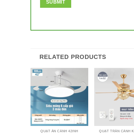
RELATED PRODUCTS
 LÊ
QUẠT ẨN CÁNH 42INH
QUẠT TRẦN CÁNH K