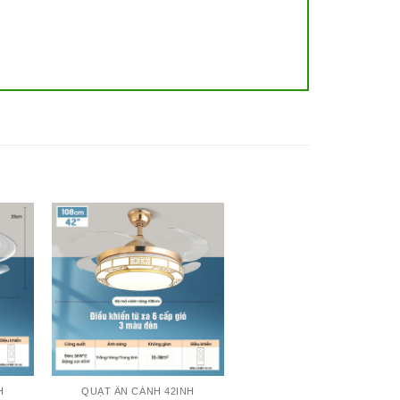
H
QUẠT ẨN CÁNH 42INH