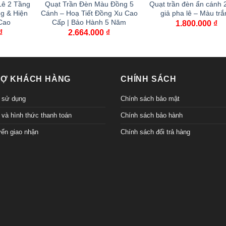
Lê 2 Tầng
Quạt Trần Đèn Màu Đồng 5
Quạt trần đèn ẩn cánh 
g & Hiện
Cánh – Hoạ Tiết Đồng Xu Cao
giả pha lê – Màu trắ
Cao
Cấp | Bảo Hành 5 Năm
1.800.000
₫
₫
2.664.000
₫
RỢ KHÁCH HÀNG
CHÍNH SÁCH
 sử dụng
Chính sách bảo mật
 và hình thức thanh toán
Chính sách bảo hành
ển giao nhận
Chính sách đổi trả hàng