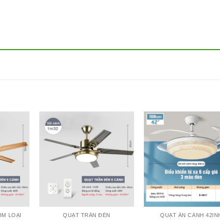
IM LOẠI
QUẠT TRẦN ĐÈN
QUẠT ẨN CÁNH 42IN