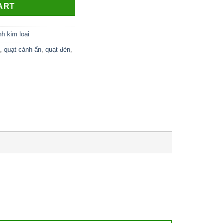
ART
h kim loại
,
quạt cánh ẩn
,
quạt đèn
,