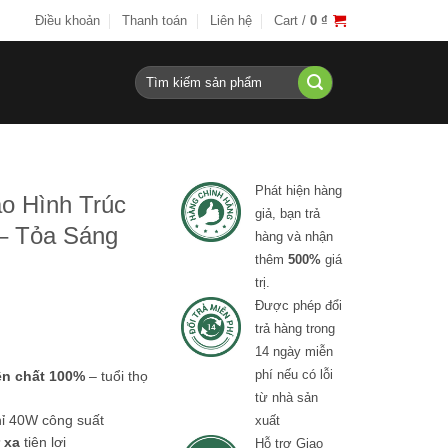
Điều khoản
Thanh toán
Liên hệ
Cart /
0
₫
Search
for:
Phát hiện hàng
o Hình Trúc
giả, bạn trả
 – Tỏa Sáng
hàng và nhận
thêm
500%
giá
trị.
Được phép đổi
trả hàng trong
14 ngày miễn
phí nếu có lỗi
ên chất 100%
– tuổi thọ
từ nhà sản
ỉ 40W công suất
xuất
 xa
tiện lợi
Hỗ trợ Giao