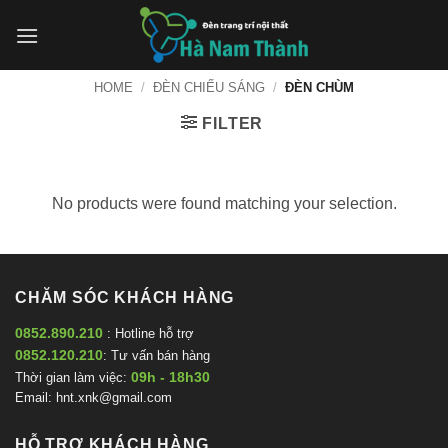
Bỏ
qua
nội
dung
HOME
/
ĐÈN CHIẾU SÁNG
/
ĐÈN CHÙM
FILTER
No products were found matching your selection.
CHĂM SÓC KHÁCH HÀNG
0852.890.210
: Hotline hỗ trợ
0852.120.210
: Tư vấn bán hàng
09h - 18h30
Thời gian làm việc:
Email:
hnt.xnk@gmail.com
HỖ TRỢ KHÁCH HÀNG